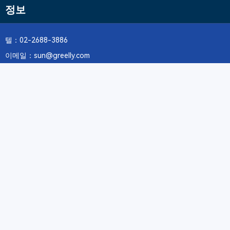
정보
텔：02-2688-3886
이메일：sun@greelly.com
우리를 따르십시오
정보
에 관하여Greelly Co,. Limited
개인 정보 보호 정책
쿠키 정책
이용 약관 및 서비스