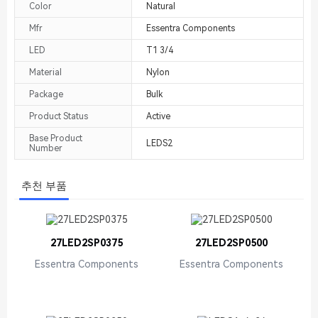
Color
Natural
Mfr
Essentra Components
LED
T1 3/4
Material
Nylon
Package
Bulk
Product Status
Active
Base Product
LEDS2
Number
추천 부품
27LED2SP0375
27LED2SP0500
Essentra Components
Essentra Components