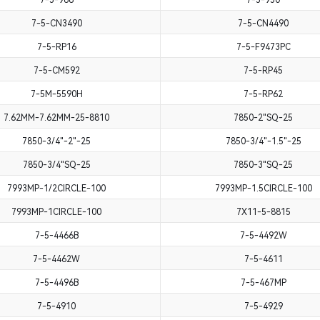
7-5-966
7-5-950
7-5-CN3490
7-5-CN4490
7-5-RP16
7-5-F9473PC
7-5-CM592
7-5-RP45
7-5M-5590H
7-5-RP62
7.62MM-7.62MM-25-8810
7850-2"SQ-25
7850-3/4"-2"-25
7850-3/4"-1.5"-25
7850-3/4"SQ-25
7850-3"SQ-25
7993MP-1/2CIRCLE-100
7993MP-1.5CIRCLE-100
7993MP-1CIRCLE-100
7X11-5-8815
7-5-4466B
7-5-4492W
7-5-4462W
7-5-4611
7-5-4496B
7-5-467MP
7-5-4910
7-5-4929