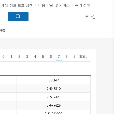
개인 정보 보호 정책
이용 약관 및 서비스
쿠키 정책
로그인
인증
0
1
2
3
4
5
6
7
8
9
其他
790MP
7-5-8810
7-5-9325
7-5-9626