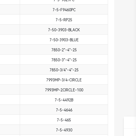
7-5-9629PC
7-5-F9460PC
7-5-RP25
7-50-3903-BLACK
7-50-3903-BLUE
7850-2"-4"-25
7850-3"-4"-25
7850-3/4"-4"-25
7993MP-3/4-CIRCLE
7993MP-2CIRCLE-100
7-5-4492B
7-5-4646
7-5-465
7-5-4930