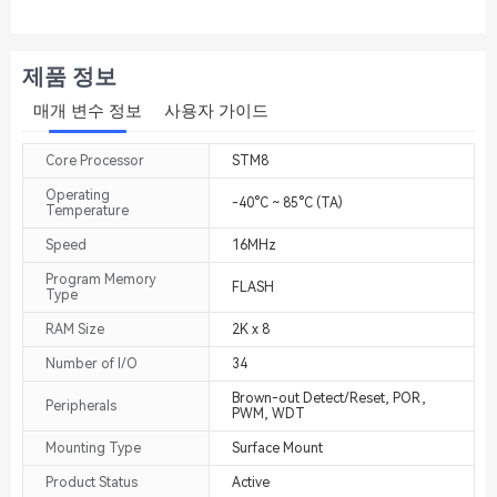
제품 정보
매개 변수 정보
사용자 가이드
Core Processor
STM8
Operating
-40°C ~ 85°C (TA)
Temperature
Speed
16MHz
Program Memory
FLASH
Type
RAM Size
2K x 8
Number of I/O
34
Brown-out Detect/Reset, POR,
Peripherals
PWM, WDT
Mounting Type
Surface Mount
Product Status
Active