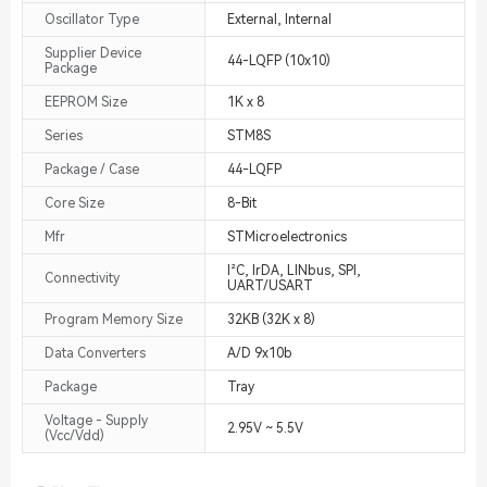
Oscillator Type
External, Internal
Supplier Device
44-LQFP (10x10)
Package
EEPROM Size
1K x 8
Series
STM8S
Package / Case
44-LQFP
Core Size
8-Bit
Mfr
STMicroelectronics
I²C, IrDA, LINbus, SPI,
Connectivity
UART/USART
Program Memory Size
32KB (32K x 8)
Data Converters
A/D 9x10b
Package
Tray
Voltage - Supply
2.95V ~ 5.5V
(Vcc/Vdd)