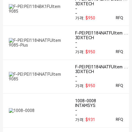
85
3DXTECH
-
-
가격:
$950
RFQ
F-PEI:PEI1184NATFUltem 90
85-Plus
3DXTECH
-
-
가격:
$950
RFQ
F-PEI:PEI1184NATFUltem 90
85
3DXTECH
-
-
가격:
$950
RFQ
1008-0008
INTAMSYS
-
-
가격:
$931
RFQ