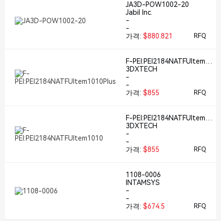
JA3D-POW1002-20
Jabil Inc.
-
-
가격:
$880.821
RFQ
F-PEI:PEI2184NATFUltem10
10Plus
3DXTECH
-
-
가격:
$855
RFQ
F-PEI:PEI2184NATFUltem10
10
3DXTECH
-
-
가격:
$855
RFQ
1108-0006
INTAMSYS
-
-
가격:
$674.5
RFQ