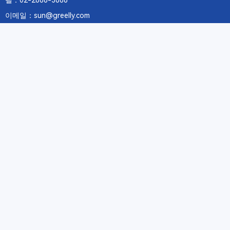
텔：02-2688-3886
이메일：sun@greelly.com
우리를 따르십시오
정보
에 관하여Greelly Co,. Limited
개인 정보 보호 정책
쿠키 정책
이용 약관 및 서비스
구독
구독