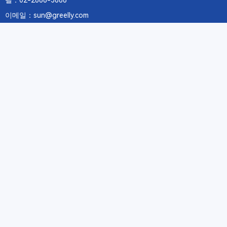
텔：02-2688-3886
이메일：sun@greelly.com
우리를 따르십시오
정보
에 관하여Greelly Co,. Limited
개인 정보 보호 정책
쿠키 정책
이용 약관 및 서비스
구독
구독