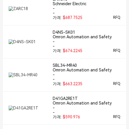
Schneider Electric
-
-
가격:
$687.7525
RFQ
D4NS-SK01
Omron Automation and Safety
-
-
가격:
$674.2245
RFQ
SBL34-MR40
Omron Automation and Safety
-
-
가격:
$663.2235
RFQ
D41GA2RE1T
Omron Automation and Safety
-
-
가격:
$590.976
RFQ