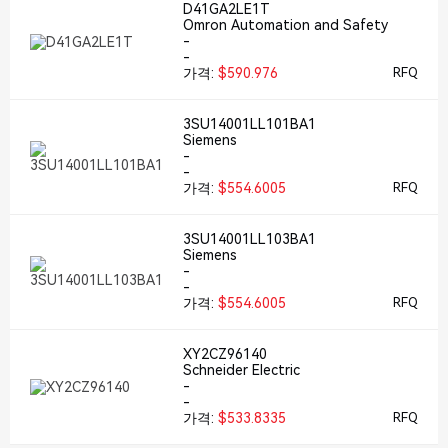
D41GA2LE1T
Omron Automation and Safety
-
-
가격:
$590.976
RFQ
3SU14001LL101BA1
Siemens
-
-
가격:
$554.6005
RFQ
3SU14001LL103BA1
Siemens
-
-
가격:
$554.6005
RFQ
XY2CZ96140
Schneider Electric
-
-
가격:
$533.8335
RFQ