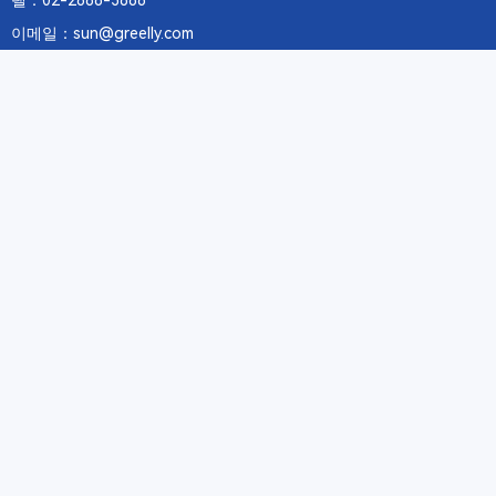
텔：02-2688-3886
이메일：sun@greelly.com
우리를 따르십시오
정보
에 관하여Greelly Co,. Limited
개인 정보 보호 정책
쿠키 정책
이용 약관 및 서비스
구독
구독