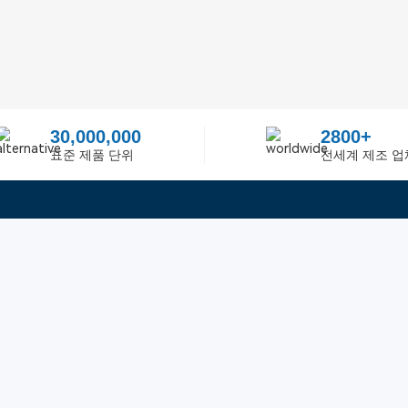
30,000,000
2800+
표준 제품 단위
전세계 제조 업
빠른 링크
ited
피드백
인증