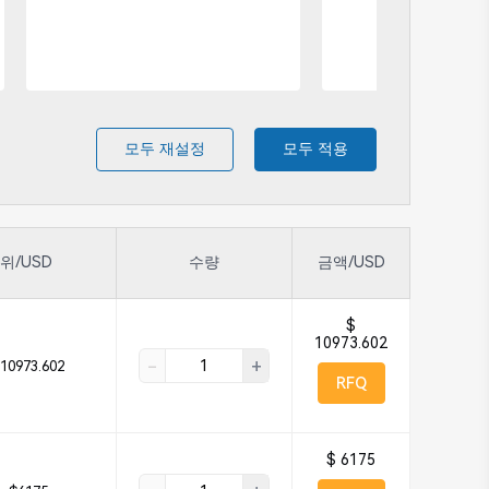
모두 재설정
모두 적용
위/USD
수량
금액/USD
$
10973.602
-
+
10973.602
RFQ
$ 6175