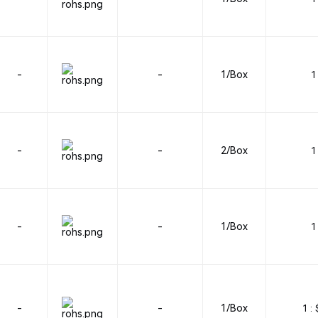
-
-
1/Box
1 
-
-
2/Box
1 
-
-
1/Box
1 
-
-
1/Box
1 :