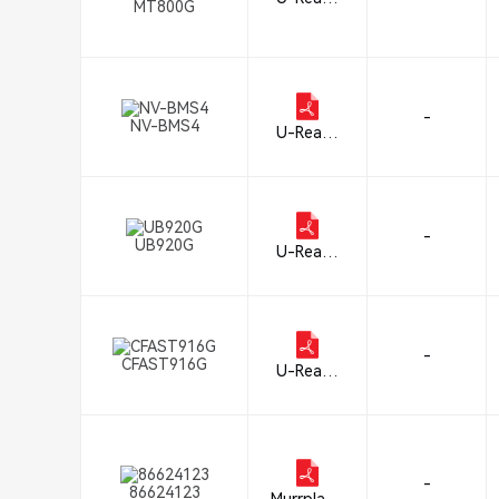
MT800G
Data Solu
tions, Inc
-
NV-BMS4
U-Reach
Data Solu
tions, Inc
-
UB920G
U-Reach
Data Solu
tions, Inc
-
CFAST916G
U-Reach
Data Solu
tions, Inc
-
86624123