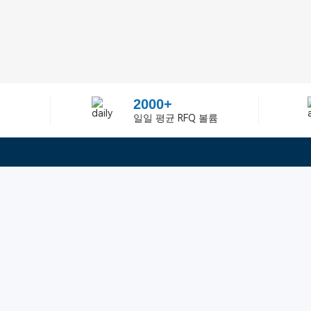
2000+
일일 평균 RFQ 볼륨
정보
텔：02-2688-3886
에 관하여Greelly Co,. Lim
이메일：sun@greelly.com
개인 정보 보호 정책
쿠키 정책
이용 약관 및 서비스