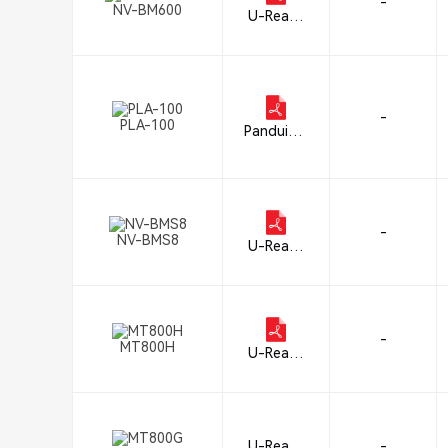
-
NV-BM600
U-Reach
Data Solu
tions, Inc
-
PLA-100
Panduit C
orp
-
NV-BMS8
U-Reach
Data Solu
tions, Inc
-
MT800H
U-Reach
Data Solu
tions, Inc
U-Reach
-