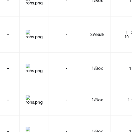
-
-
1/Box
1 
1 :
-
-
29/Bulk
10 :
-
-
1/Box
1 
-
-
1/Box
1 :
-
-
1/Box
1 