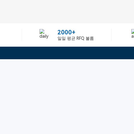
2000+
일일 평균 RFQ 볼륨
정보
텔：02-2688-3886
에 관하여Greelly Co,. Lim
이메일：sun@greelly.com
개인 정보 보호 정책
쿠키 정책
이용 약관 및 서비스