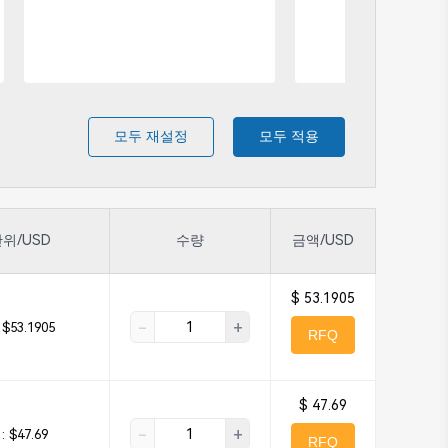
모두 재설정
모두 적용
위/USD
수량
금액/USD
$ 53.1905
-
+
$53.1905
RFQ
$ 47.69
-
+
 :
$47.69
RFQ