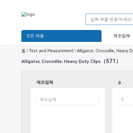
모든 제품
제조업체
홈
/
Test and Measurement
/
Alligator, Crocodile, Heavy D
（571）
Alligator, Crocodile, Heavy Duty Clips
제조업체
0