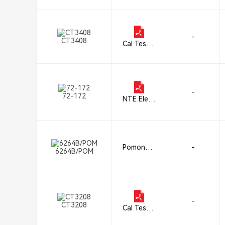
-
CT3408
Cal Test E
lectronics
-
72-172
NTE Elect
ronics, Inc
Pomona E
-
6264B/POM
lectronics
-
CT3208
Cal Test E
lectronics