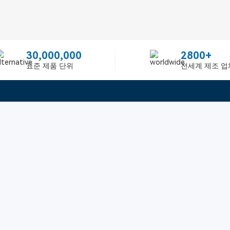
30,000,000
2800+
표준 제품 단위
전세계 제조 업
빠른 링크
ited
피드백
인증