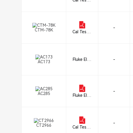
Cal Test E
lectronics
-
CTM-78K
Cal Test E
lectronics
Fluke Elec
-
AC173
tronics
-
AC285
Fluke Elec
tronics
-
CT2966
Cal Test E
lectronics