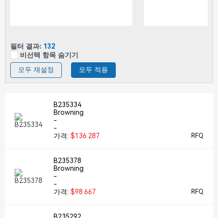
필터 결과:
132
비선택 항목 숨기기
모두 재설정
모두 적용
B235334
Browning
-
-
가격:
$136.287
RFQ
B235378
Browning
-
-
가격:
$98.667
RFQ
B235292