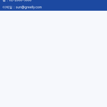
텔：02-2688-3886
이메일：sun@greelly.com
우리를 따르십시오
정보
에 관하여Greelly Co,. Limited
개인 정보 보호 정책
쿠키 정책
이용 약관 및 서비스
구독
구독