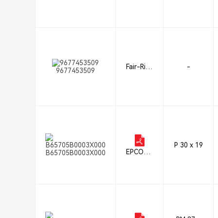
TDK Ele
ctronics
Fair-Rite
-
9677453509
Product
s Corp.
P 30 x 19
EPCOS -
B65705B0003X000
TDK Ele
ctronics