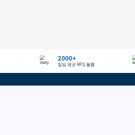
2000+
일일 평균 RFQ 볼륨
정보
텔：02-2688-3886
에 관하여Greelly Co,. Lim
이메일：sun@greelly.com
개인 정보 보호 정책
쿠키 정책