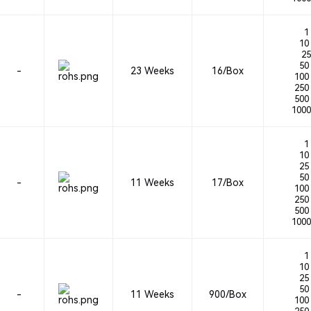
1 
10 
25
50 
-
23 Weeks
16/Box
100 
250 
500 
1000
1 
10 
25 
50 
-
11 Weeks
17/Box
100 
250 
500 
1000
1 
10 
25 
50 
-
11 Weeks
900/Box
100 