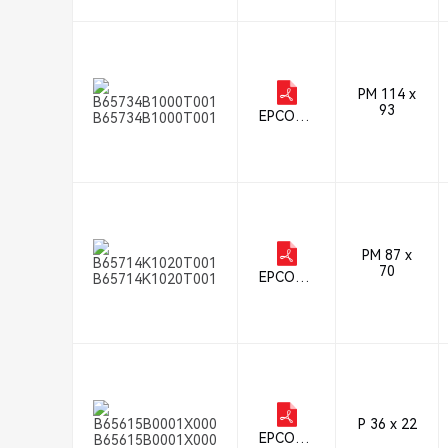
PM 114 x
93
EPCOS -
B65734B1000T001
TDK Ele
ctronics
PM 87 x
70
EPCOS -
B65714K1020T001
TDK Ele
ctronics
P 36 x 22
EPCOS -
B65615B0001X000