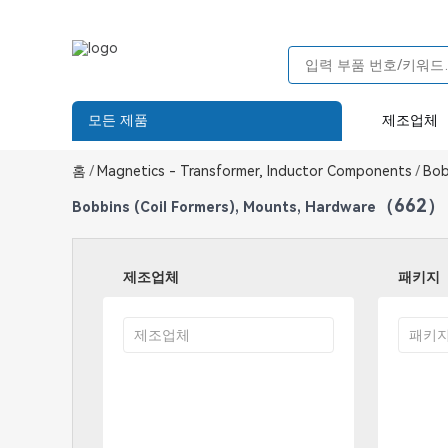
모든 제품
제조업체
홈
/
Magnetics - Transformer, Inductor Components
/
Bobb
（662）
Bobbins (Coil Formers), Mounts, Hardware
제조업체
패키지