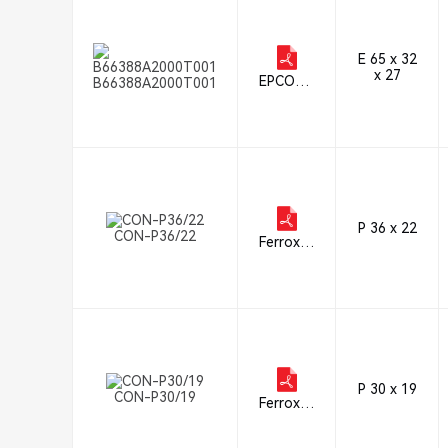
E 65 x 32
x 27
EPCOS -
B66388A2000T001
TDK Ele
ctronics
P 36 x 22
CON-P36/22
Ferroxcu
be
P 30 x 19
CON-P30/19
Ferroxcu
be