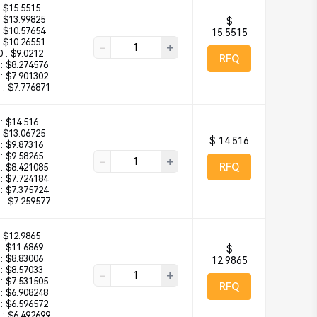
$15.5515
$13.99825
$
$10.57654
15.5515
$10.26551
-
+
 :
$9.0212
RFQ
:
$8.274576
:
$7.901302
 :
$7.776871
:
$14.516
$13.06725
$ 14.516
:
$9.87316
:
$9.58265
-
+
RFQ
:
$8.421085
:
$7.724184
:
$7.375724
 :
$7.259577
$12.9865
:
$11.6869
$
:
$8.83006
12.9865
:
$8.57033
-
+
:
$7.531505
RFQ
:
$6.908248
:
$6.596572
 :
$6.492699