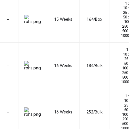
1 :
10 :
25 :
50 :
-
15 Weeks
164/Box
100
250 
500 
1000
1 
10 :
25 
50 
-
16 Weeks
184/Bulk
100 
250 
500 
1000
1 :
10 
25 
50 
-
16 Weeks
252/Bulk
100 
250 
500 
1000