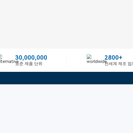
30,000,000
2800+
표준 제품 단위
전세계 제조 업
빠른 링크
ited
피드백
인증