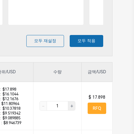
모두 재설정
모두 적용
단위/USD
수량
금액/USD
:
$17.898
:
$16.1044
$ 17.898
:
$12.1676
$11.80964
-
+
RFQ
:
$10.37818
:
$9.519342
:
$9.089885
 :
$8.946739