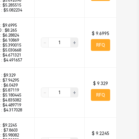
:
$5.692096
:
$5.285515
 :
$5.082234
:
$9.6995
 :
$8.265
$ 9.6995
:
$6.28824
:
$6.10869
-
+
RFQ
:
$5.390015
:
$5.030668
:
$4.671321
 :
$4.491657
 :
$9.329
:
$7.94295
$ 9.329
 :
$6.0439
:
$5.87119
-
+
RFQ
:
$5.180445
:
$4.835082
:
$4.489719
 :
$4.317028
:
$9.2245
 :
$7.8603
$ 9.2245
:
$5.98082