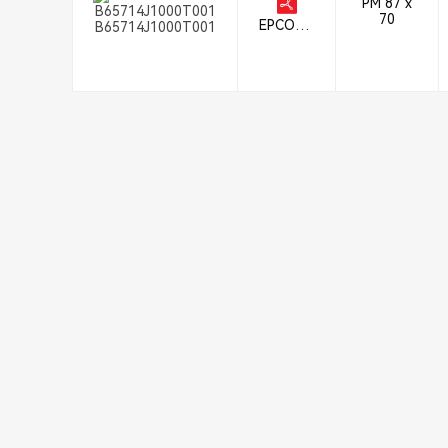
PM 87 x
70
EPCOS -
B65714J1000T001
TDK Ele
ctronics