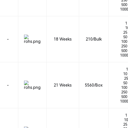
250 
500 
1000
1 
10
25 
50 
-
18 Weeks
210/Bulk
100 
250 
500 
1000
1
10 
25
50 
-
21 Weeks
5560/Box
100 
250 
500 
1000
1 
10
25 