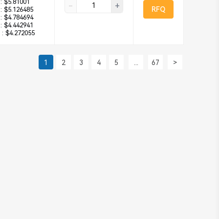
:
$5.81001
-
+
RFQ
:
$5.126485
:
$4.784694
:
$4.442941
 :
$4.272055
1
2
3
4
5
...
67
>