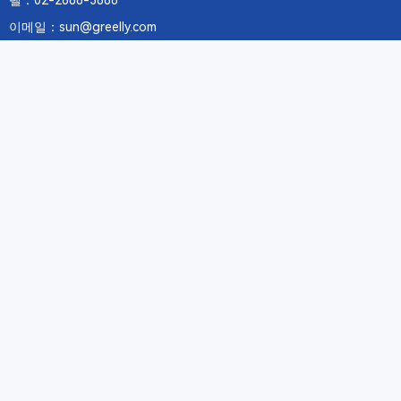
텔：02-2688-3886
이메일：sun@greelly.com
우리를 따르십시오
정보
에 관하여Greelly Co,. Limited
개인 정보 보호 정책
쿠키 정책
이용 약관 및 서비스
구독
구독