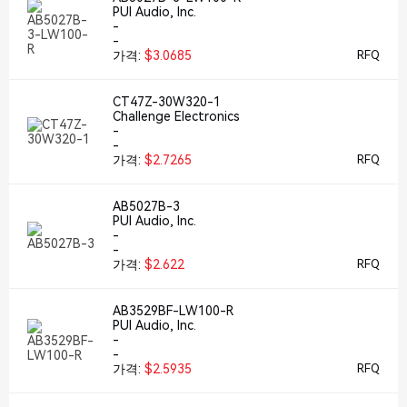
PUI Audio, Inc.
-
-
가격:
$3.0685
RFQ
CT47Z-30W320-1
Challenge Electronics
-
-
가격:
$2.7265
RFQ
AB5027B-3
PUI Audio, Inc.
-
-
가격:
$2.622
RFQ
AB3529BF-LW100-R
PUI Audio, Inc.
-
-
가격:
$2.5935
RFQ