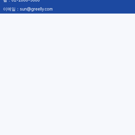
텔：02-2688-3886
이메일：sun@greelly.com
우리를 따르십시오
정보
에 관하여Greelly Co,. Limited
개인 정보 보호 정책
쿠키 정책
이용 약관 및 서비스
구독
구독