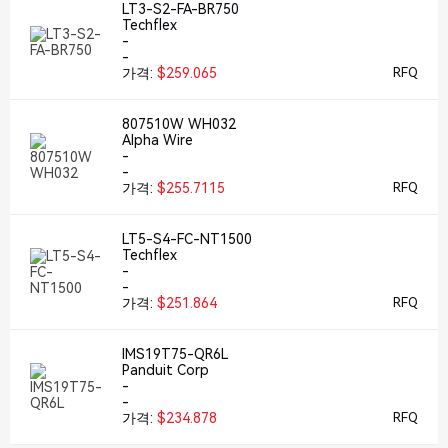
LT3-S2-FA-BR750
Techflex
-
-
가격:
$259.065
RFQ
807510W WH032
Alpha Wire
-
-
가격:
$255.7115
RFQ
LT5-S4-FC-NT1500
Techflex
-
-
가격:
$251.864
RFQ
IMS19T75-QR6L
Panduit Corp
-
-
가격:
$234.878
RFQ