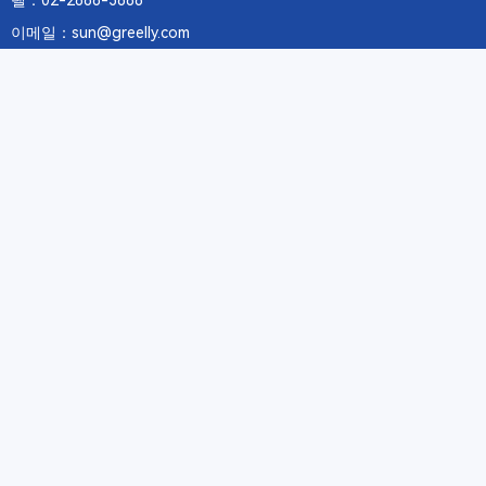
텔：02-2688-3886
이메일：sun@greelly.com
우리를 따르십시오
정보
에 관하여Greelly Co,. Limited
개인 정보 보호 정책
쿠키 정책
이용 약관 및 서비스
구독
구독