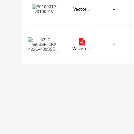
Vector El
-
90100019
ectronics
-
Wakefield
422C-480SSE-C
-Vette
KP