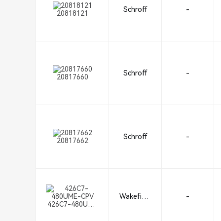
Schroff
-
20818121
Schroff
-
20817660
Schroff
-
20817662
Wakefield
-
426C7-480UME
-Vette
-CPV