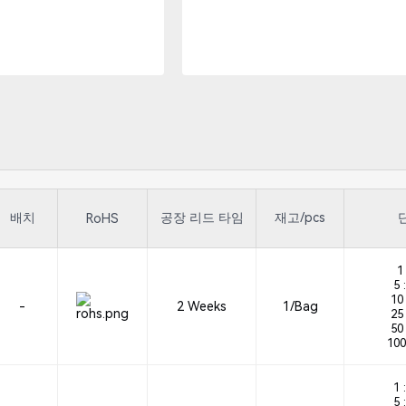
배치
공장 리드 타임
재고/pcs
RoHS
1 
5 :
10 
-
2 Weeks
1/Bag
25 
50 
100
1 :
5 :