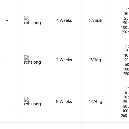
1 :
10 
25 
-
4 Weeks
67/Bulk
50 :
100 :
250 :
1 :
5 
10 
-
2 Weeks
7/Bag
25 
50
100
250
1 :
5 :
10 :
-
8 Weeks
14/Bag
25 :
50 :
100 
250 :