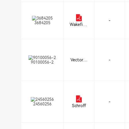
-
3684205
Wakefield
-Vette
Vector El
-
90100056-2
ectronics
-
24560256
Schroff