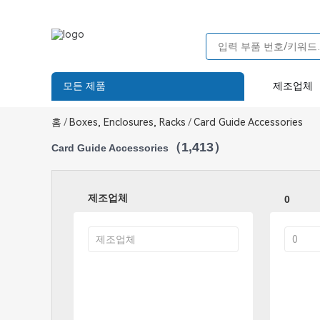
모든 제품
제조업체
홈
/
Boxes, Enclosures, Racks
/
Card Guide Accessories
（1,413）
Card Guide Accessories
제조업체
0