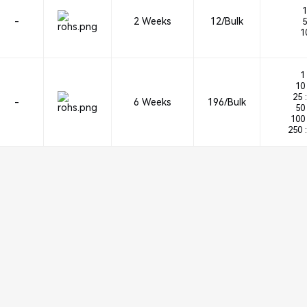
1
-
2 Weeks
12/Bulk
5
10
1 
10 
25 :
-
6 Weeks
196/Bulk
50 
100 
250 :