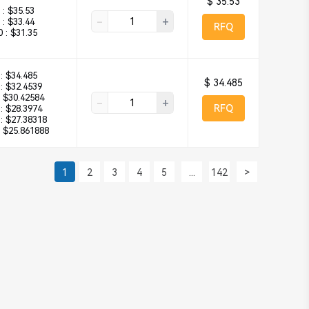
$ 35.53
 :
$35.53
-
+
 :
$33.44
RFQ
 :
$31.35
:
$34.485
$ 34.485
:
$32.4539
$30.42584
-
+
RFQ
:
$28.3974
:
$27.38318
$25.861888
1
2
3
4
5
...
142
>