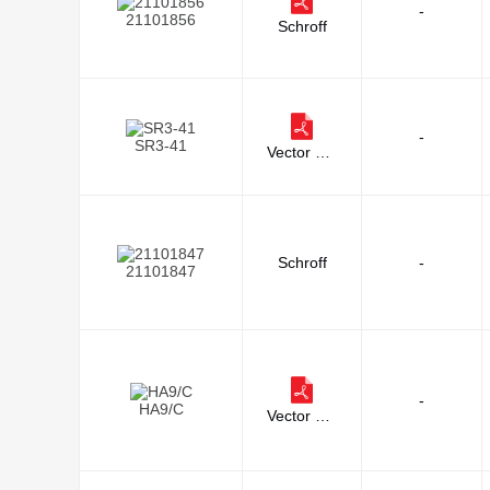
-
21101856
Schroff
-
SR3-41
Vector Ele
ctronics
Schroff
-
21101847
-
HA9/C
Vector Ele
ctronics