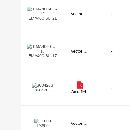
Vector Ele
-
EMA400-6U-21
ctronics
Vector Ele
-
EMA400-6U-17
ctronics
-
3684263
Wakefield-
Vette
Vector Ele
-
TS600
ctronics