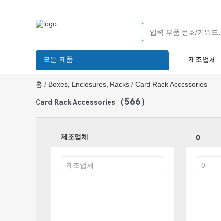
모든 제품
제조업체
홈
/
Boxes, Enclosures, Racks
/
Card Rack Accessories
（566）
Card Rack Accessories
제조업체
0