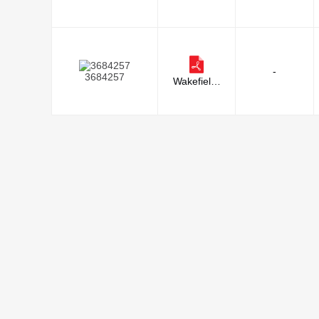
-
3684257
Wakefield-
Vette