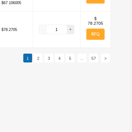
:
$67.106005
$
78.2705
-
+
:
$78.2705
RFQ
1
2
3
4
5
...
57
>