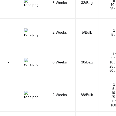
5 
-
8 Weeks
32/Bag
10 
25 :
1 
-
2 Weeks
5/Bulk
5 :
1 
5 :
-
8 Weeks
30/Bag
10 :
25 :
50 :
1 
5 
10 
-
2 Weeks
88/Bulk
25 
50 
100