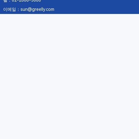
텔：02-2688-3886
이메일：sun@greelly.com
우리를 따르십시오
정보
에 관하여Greelly Co,. Limited
개인 정보 보호 정책
쿠키 정책
이용 약관 및 서비스
구독
구독