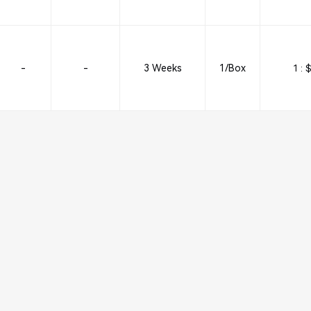
-
-
3 Weeks
1/Box
1 :
$