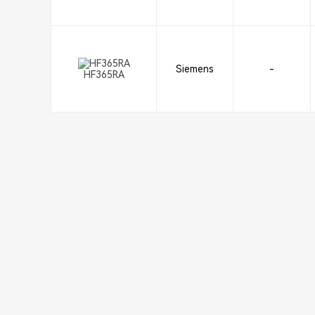
Siemens
-
HF365RA