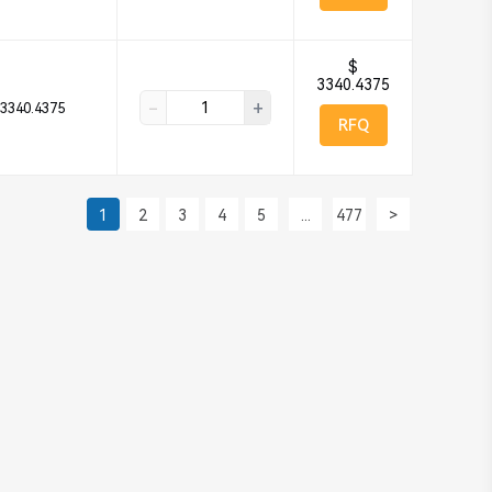
$
3340.4375
-
+
3340.4375
RFQ
1
2
3
4
5
...
477
>