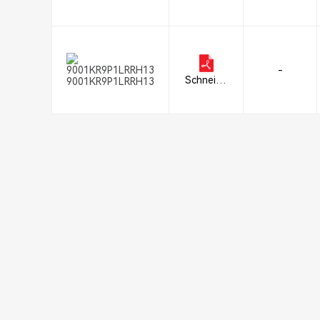
r Electric
-
Schneide
9001KR9P1LRRH13
r Electric