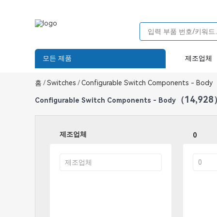
모든 제품
제조업체
홈
/
Switches
/
Configurable Switch Components - Body
（14,928
Configurable Switch Components - Body
제조업체
0