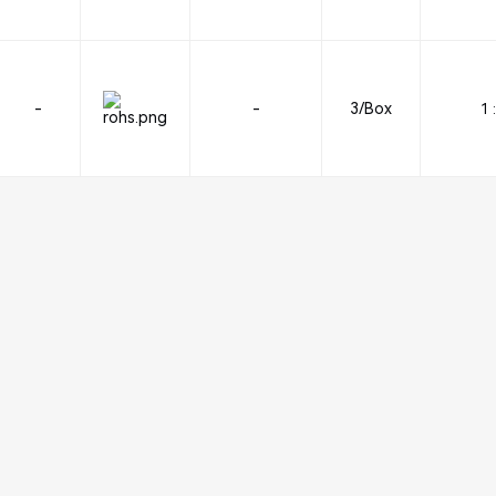
-
-
3/Box
1 :