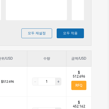
모두 재설정
모두 적용
단위/USD
수량
금액/USD
$
512.696
-
+
$512.696
RFQ
$
452.162