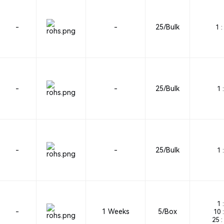
-
-
25/Bulk
1 :
-
-
25/Bulk
1 :
-
-
25/Bulk
1 :
1 :
-
1 Weeks
5/Box
10 :
25 :