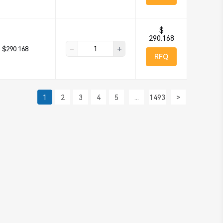
$
290.168
-
+
$290.168
RFQ
1
2
3
4
5
...
1493
>