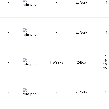
-
-
25/Bulk
1 :
-
-
25/Bulk
1 :
1 :
5 :
-
1 Weeks
2/Box
10 :
25 :
-
-
25/Bulk
1 :