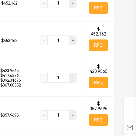
-
+
$452.162
RFQ
$
452.162
-
+
$452.162
RFQ
$
$423.9565
423.9565
$417.6276
-
+
$392.31675
RFQ
$367.00552
$
357.9695
-
+
$357.9695
RFQ