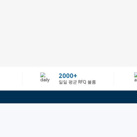
2000+
일일 평균 RFQ 볼륨
정보
텔：02-2688-3886
에 관하여Greelly Co,. Lim