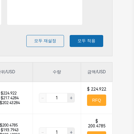
모두 재설정
모두 적용
위/USD
수량
금액/USD
$ 224.922
$224.922
-
+
$217.4284
RFQ
$202.43284
$
$200.4785
200.4785
$193.7943
-
+