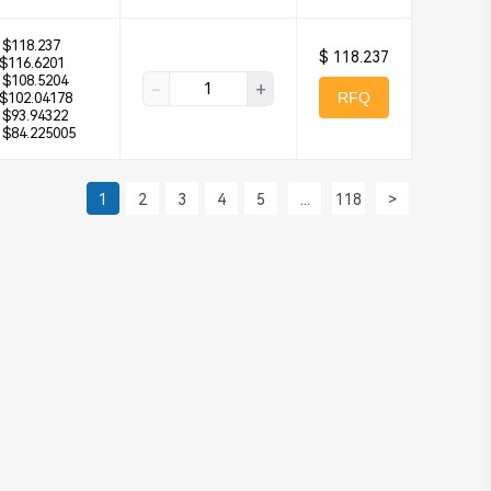
$118.237
$ 118.237
$116.6201
$108.5204
-
+
RFQ
$102.04178
$93.94322
$84.225005
1
2
3
4
5
...
118
>