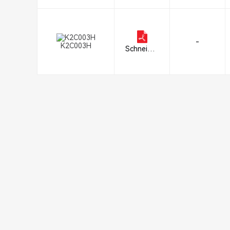
-
K2C003H
Schneider
Electric