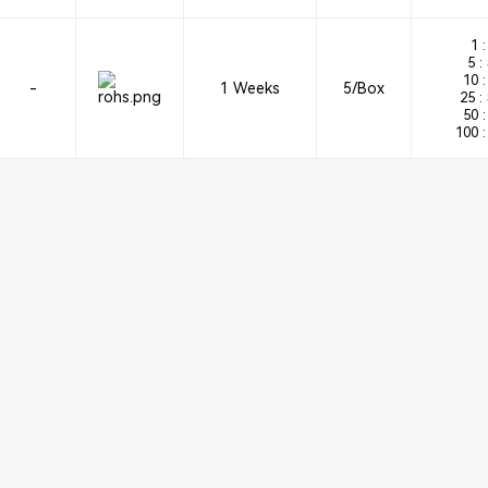
1 :
5 :
10 :
-
1 Weeks
5/Box
25 :
50 :
100 :