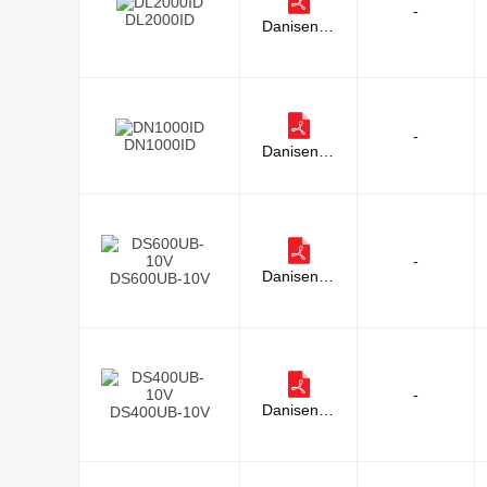
-
DL2000ID
Danisense
A/S
-
DN1000ID
Danisense
A/S
-
Danisense
DS600UB-10V
A/S
-
Danisense
DS400UB-10V
A/S