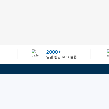
2000+
일일 평균 RFQ 볼륨
정보
텔：02-2688-3886
에 관하여Greelly Co,. Lim
이메일：sun@greelly.com
개인 정보 보호 정책