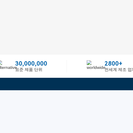
30,000,000
2800+
표준 제품 단위
전세계 제조 업
빠른 링크
ited
피드백
인증