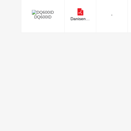
-
DQ600ID
Danisense
A/S