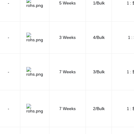
-
5 Weeks
1/Bulk
1 :
-
3 Weeks
4/Bulk
1 :
-
7 Weeks
3/Bulk
1 :
-
7 Weeks
2/Bulk
1 :