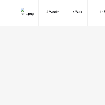
-
4 Weeks
4/Bulk
1 :