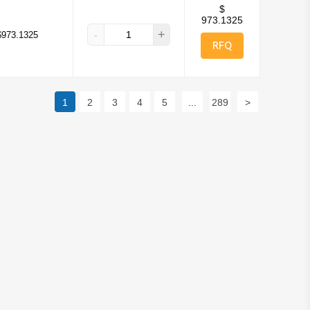
$
973.1325
-
+
$973.1325
RFQ
1
2
3
4
5
...
289
>