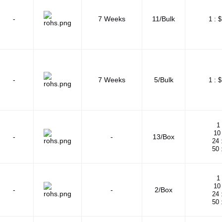
-
7 Weeks
11/Bulk
1 :
$
-
7 Weeks
5/Bulk
1 :
$
1 
10 
-
-
13/Box
24 
50 
1 
10 
-
-
2/Box
24 
50 