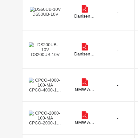
-
DS50UB-10V
Danisense
A/S
-
Danisense
DS200UB-10V
A/S
-
GMW Ass
CPCO-4000-160
ociates
-MA
-
GMW Ass
CPCO-2000-160
ociates
-MA