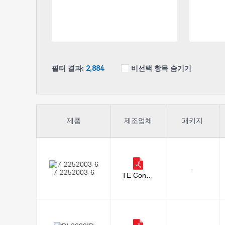
필터 결과:
2,884
비선택 항목 숨기기
제품
제조업체
패키지
-
7-2252003-6
TE Conne
ctivity Aer
ospace, D
efense an
d Marine