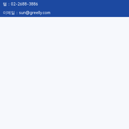
텔：02-2688-3886
이메일：sun@greelly.com
우리를 따르십시오
정보
에 관하여Greelly Co,. Limited
개인 정보 보호 정책
쿠키 정책
이용 약관 및 서비스
구독