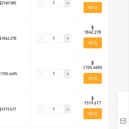
-
+
$2160.585
RFQ
$
1842.278
-
+
$1842.278
RFQ
$
1705.4495
-
+
1705.4495
RFQ
$
1519.677
-
+
$1519.677
RFQ