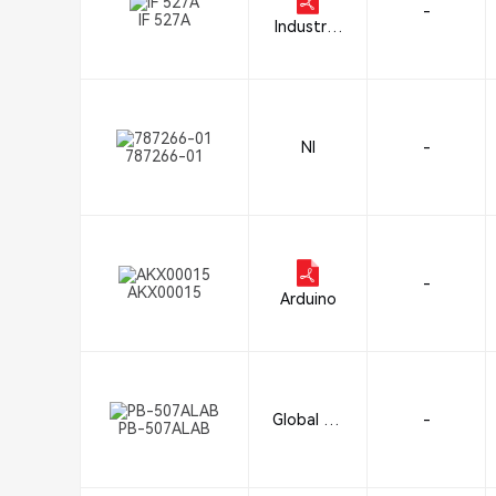
-
IF 527A
Industrial
Fiber Opti
cs
NI
-
787266-01
-
AKX00015
Arduino
Global Sp
-
PB-507ALAB
ecialties