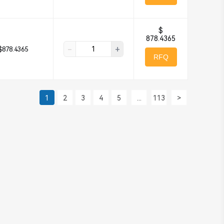
$
878.4365
-
+
$878.4365
RFQ
1
2
3
4
5
...
113
>