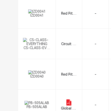
Red Pitay
-
IZD0041
a d.d.
Circuit Sc
-
CS-CLASS-EVER
ribe
YTHING
Red Pitay
-
IZD0040
a d.d.
-
PB-505ALAB
Global Sp