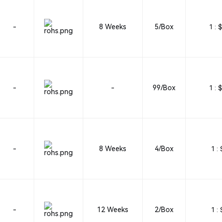
-
8 Weeks
5/Box
1 :
$
-
-
99/Box
1 :
$
-
8 Weeks
4/Box
1 :
-
12 Weeks
2/Box
1 :