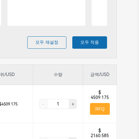
모두 재설정
모두 적용
위/USD
수량
금액/USD
$
4509.175
-
+
$4509.175
RFQ
$
2160.585