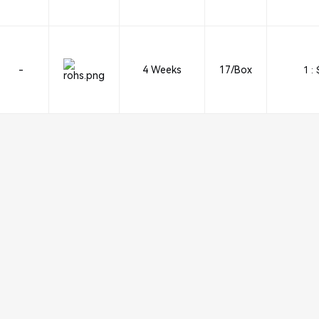
-
4 Weeks
17/Box
1 :