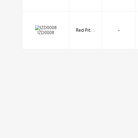
ecialties
Red Pitay
-
IZD0008
a d.d.