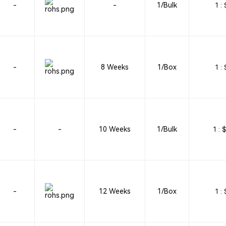
-
-
1/Bulk
1 :
-
8 Weeks
1/Box
1 :
-
-
10 Weeks
1/Bulk
1 :
$
-
12 Weeks
1/Box
1 :