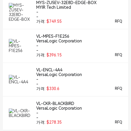
MYS-ZU5EV-32E8D-EDGE-BOX
MYIR Tech Limited
-
-
가격:
$749.55
RFQ
VL-MPES-F1E256
VersaLogic Corporation
-
-
가격:
$396.15
RFQ
VL-ENCL-4A4
VersaLogic Corporation
-
-
가격:
$330.6
RFQ
VL-CKR-BLACKBIRD
VersaLogic Corporation
-
-
가격:
$278.35
RFQ