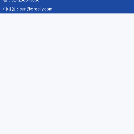
텔：02-2688-3886
이메일：sun@greelly.com
우리를 따르십시오
정보
에 관하여Greelly Co,. Limited
개인 정보 보호 정책
쿠키 정책
이용 약관 및 서비스
구독
구독