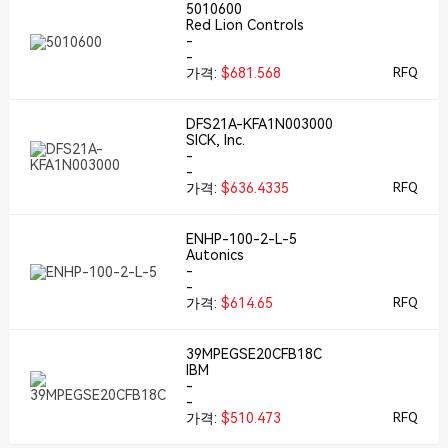
5010600
Red Lion Controls
-
-
가격:
$681.568
RFQ
DFS21A-KFA1N003000
SICK, Inc.
-
-
가격:
$636.4335
RFQ
ENHP-100-2-L-5
Autonics
-
-
가격:
$614.65
RFQ
39MPEGSE20CFB18C
IBM
-
-
가격:
$510.473
RFQ