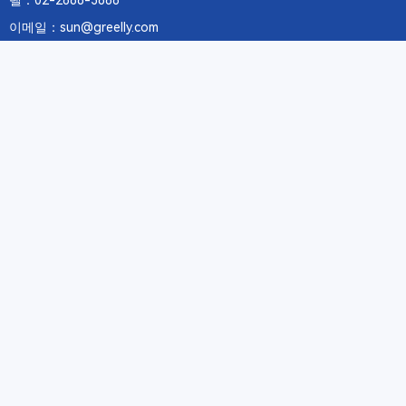
텔：02-2688-3886
이메일：sun@greelly.com
우리를 따르십시오
정보
에 관하여Greelly Co,. Limited
개인 정보 보호 정책
쿠키 정책
이용 약관 및 서비스
구독
구독