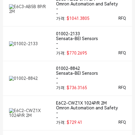
Omron Automation and Safety
-
-
가격:
$1041.3805
RFQ
01002-2133
Sensata-BEI Sensors
-
-
가격:
$770.2695
RFQ
01002-8842
Sensata-BEI Sensors
-
-
가격:
$736.3165
RFQ
E6C2-CWZ1X 1024P/R 2M
Omron Automation and Safety
-
-
가격:
$729.41
RFQ