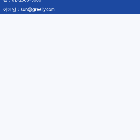
텔：02-2688-3886
이메일：sun@greelly.com
우리를 따르십시오
정보
에 관하여Greelly Co,. Limited
개인 정보 보호 정책
쿠키 정책
이용 약관 및 서비스
구독
구독