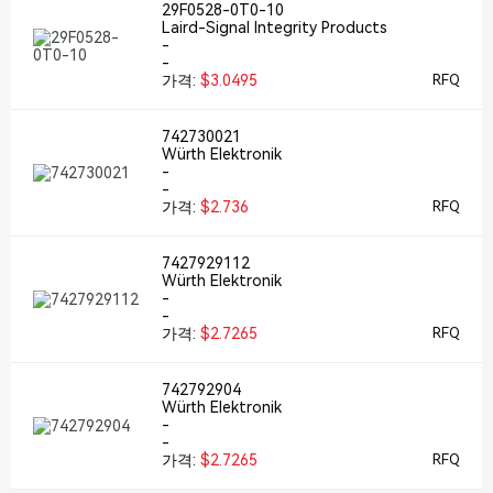
29F0528-0T0-10
Laird-Signal Integrity Products
-
-
가격:
$3.0495
RFQ
742730021
Würth Elektronik
-
-
가격:
$2.736
RFQ
7427929112
Würth Elektronik
-
-
가격:
$2.7265
RFQ
742792904
Würth Elektronik
-
-
가격:
$2.7265
RFQ