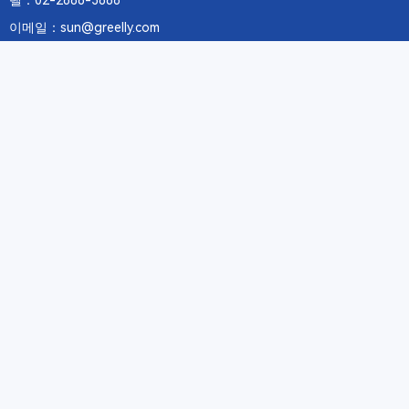
텔：02-2688-3886
이메일：sun@greelly.com
우리를 따르십시오
정보
에 관하여Greelly Co,. Limited
개인 정보 보호 정책
쿠키 정책
이용 약관 및 서비스
구독
구독