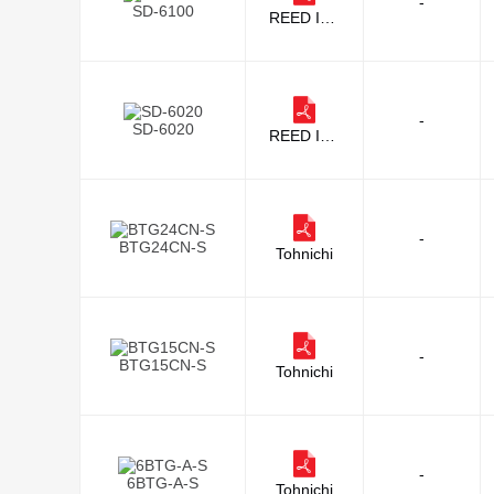
-
SD-6100
REED Inst
ruments
-
SD-6020
REED Inst
ruments
-
BTG24CN-S
Tohnichi
-
BTG15CN-S
Tohnichi
-
6BTG-A-S
Tohnichi