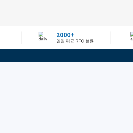
2000+
일일 평균 RFQ 볼륨
정보
텔：02-2688-3886
에 관하여Greelly Co,. Lim
이메일：sun@greelly.com
개인 정보 보호 정책
쿠키 정책
이용 약관 및 서비스