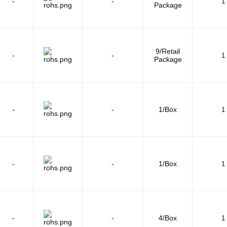
-
-
1 
Package
9/Retail
-
-
1 
Package
-
-
1/Box
1 
-
-
1/Box
1 
-
-
4/Box
1 