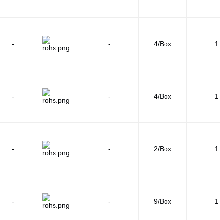
-
-
4/Box
1 
-
-
4/Box
1 
-
-
2/Box
1 
-
-
9/Box
1 