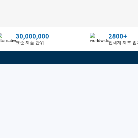
30,000,000
2800+
표준 제품 단위
전세계 제조 업
빠른 링크
ited
피드백
인증