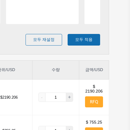
모두 재설정
모두 적용
단위/USD
수량
금액/USD
$
2190.206
-
+
$2190.206
RFQ
$ 755.25