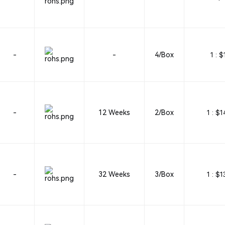
-
-
4/Box
1 :
$
-
12 Weeks
2/Box
1 :
$1
-
32 Weeks
3/Box
1 :
$1