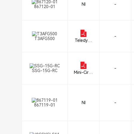
NI
-
867120-01
-
T3AFG500
Teledyne
LeCroy
-
SSG-15G-RC
Mini-Circu
its
NI
-
867119-01