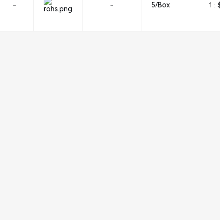
-
-
5/Box
1 :