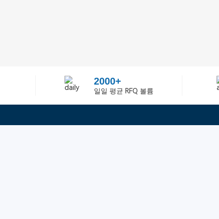
2000+
일일 평균 RFQ 볼륨
정보
텔：02-2688-3886
에 관하여Greelly Co,. Lim
이메일：sun@greelly.com
개인 정보 보호 정책
쿠키 정책
이용 약관 및 서비스