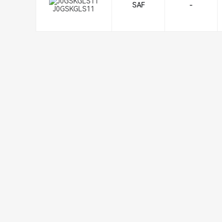
SAF
-
J0GSKGLS11