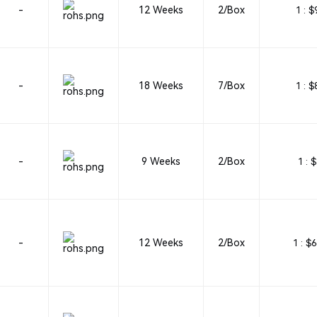
-
12 Weeks
2/Box
1 :
$
-
18 Weeks
7/Box
1 :
$
-
9 Weeks
2/Box
1 :
$
-
12 Weeks
2/Box
1 :
$6