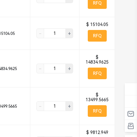
RFQ
$ 15104.05
-
+
15104.05
RFQ
$
14834.9625
-
+
4834.9625
RFQ
$
13499.5665
-
+
3499.5665
RFQ
$ 9812.949