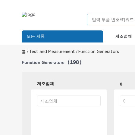
모든 제품
제조업체
홈
/
Test and Measurement
/
Function Generators
（198）
Function Generators
제조업체
0