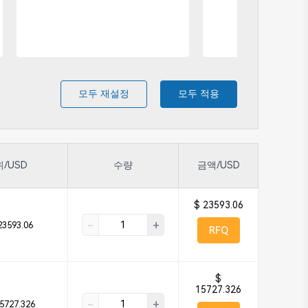
모두 재설정
모두 적용
/USD
수량
금액/USD
$ 23593.06
-
+
23593.06
RFQ
$
15727.326
-
+
5727.326