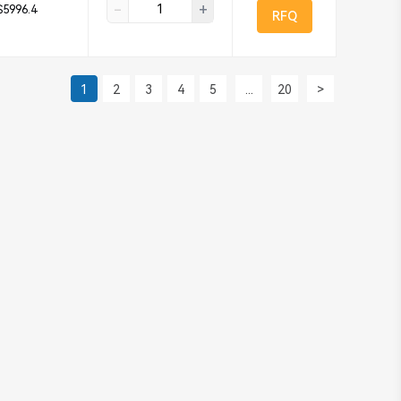
-
+
$5996.4
RFQ
1
2
3
4
5
...
20
>