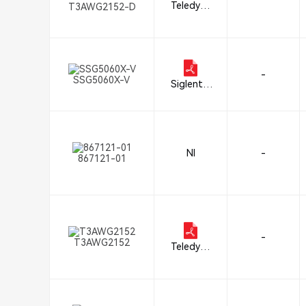
Teledyne
T3AWG2152-D
LeCroy
-
SSG5060X-V
Siglent T
echnologi
es NA, In
c.
NI
-
867121-01
-
T3AWG2152
Teledyne
LeCroy