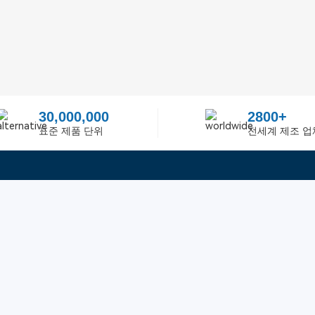
30,000,000
2800+
표준 제품 단위
전세계 제조 업
빠른 링크
ited
피드백
인증