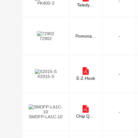
-
PK400-3
Teledyne
LeCroy
Pomona E
-
72902
lectronics
-
X2015-S
E-Z-Hook
-
Chip Quik
SMDFP-LA1C-10
Inc.