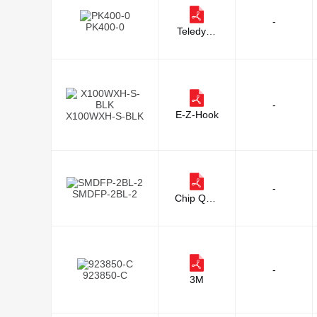
-
PK400-0
Teledyne
LeCroy
-
E-Z-Hook
X100WXH-S-BLK
-
SMDFP-2BL-2
Chip Quik
Inc.
-
923850-C
3M