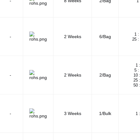
-
8 Weeks
2/Bag
1 
1 :
-
2 Weeks
6/Bag
25 :
1 
5 :
-
2 Weeks
2/Bag
10 
25 
50 
-
3 Weeks
1/Bulk
1 