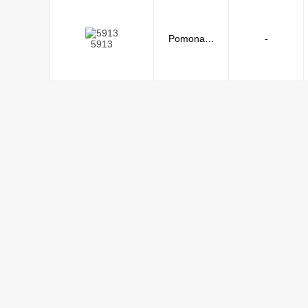
Pomona E
-
5913
lectronics