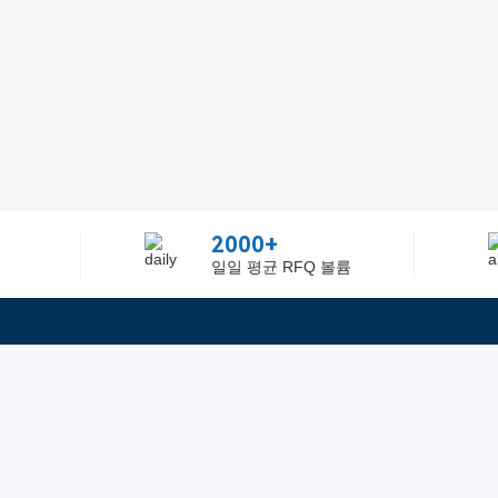
2000+
일일 평균 RFQ 볼륨
정보
텔：02-2688-3886
에 관하여Greelly Co,. Lim
이메일：sun@greelly.com
개인 정보 보호 정책