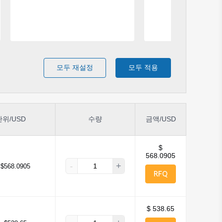
모두 재설정
모두 적용
단위/USD
수량
금액/USD
$
568.0905
-
+
$568.0905
RFQ
$ 538.65