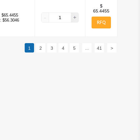
$
65.4455
:
$65.4455
-
+
:
$56.3046
RFQ
1
2
3
4
5
...
41
>