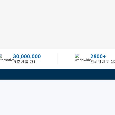
30,000,000
2800+
표준 제품 단위
전세계 제조 업
빠른 링크
ited
피드백
인증