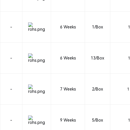
-
6 Weeks
1/Box
1
-
6 Weeks
13/Box
1
-
7 Weeks
2/Box
1 
-
9 Weeks
5/Box
1