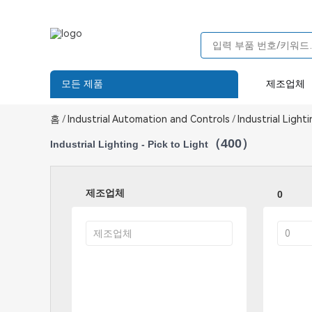
모든 제품
제조업체
홈
/
Industrial Automation and Controls
/
Industrial Lighti
（400）
Industrial Lighting - Pick to Light
제조업체
0