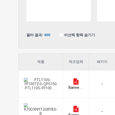
필터 결과:
400
비선택 항목 숨기기
제품
제조업체
패키지
-
Banner E
PTL110S-FF100TD
ngineerin
3-QPS150
g Corpor
ation
-