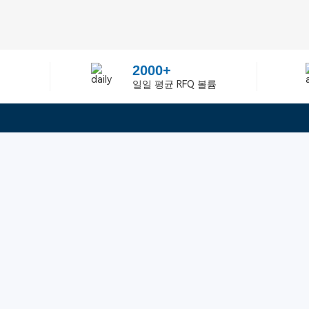
2000+
일일 평균 RFQ 볼륨
정보
텔：02-2688-3886
에 관하여Greelly Co,. Lim
이메일：sun@greelly.com
개인 정보 보호 정책
쿠키 정책
이용 약관 및 서비스
우리를 따르십시오
구독