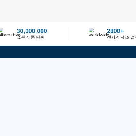
30,000,000
2800+
표준 제품 단위
전세계 제조 업
빠른 링크
ited
피드백
인증