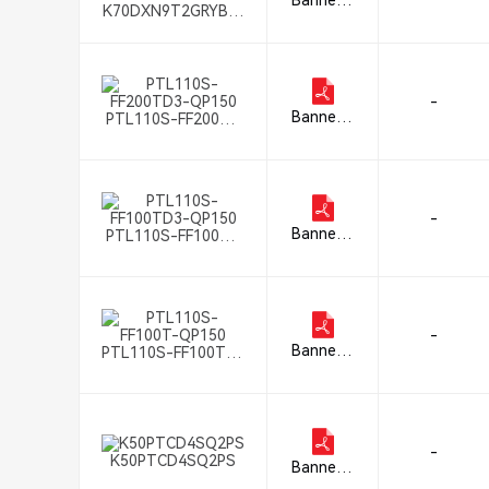
Banner E
K70DXN9T2GRYBX-
ngineerin
B
g Corpor
ation
-
Banner E
PTL110S-FF200TD
ngineerin
3-QP150
g Corpor
ation
-
Banner E
PTL110S-FF100TD
ngineerin
3-QP150
g Corpor
ation
-
Banner E
PTL110S-FF100T-Q
ngineerin
P150
g Corpor
ation
-
K50PTCD4SQ2PS
Banner E
ngineerin