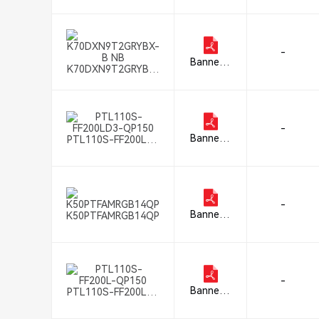
g Corpor
ation
-
Banner E
K70DXN9T2GRYBX-
ngineerin
B NB
g Corpor
ation
-
Banner E
PTL110S-FF200LD3
ngineerin
-QP150
g Corpor
ation
-
Banner E
K50PTFAMRGB14QP
ngineerin
g Corpor
ation
-
Banner E
PTL110S-FF200L-Q
ngineerin
P150
g Corpor