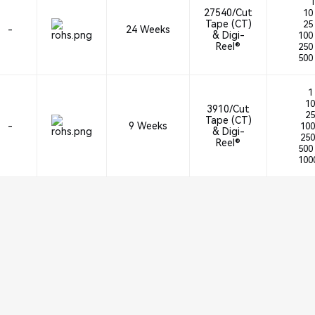
1
27540/Cut
10 
Tape (CT)
25 
-
24 Weeks
& Digi-
100 
Reel®
250 
500 
1 
10
3910/Cut
25
Tape (CT)
-
9 Weeks
100
& Digi-
250
Reel®
500 
1000