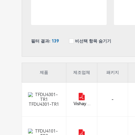
필터 결과:
139
비선택 항목 숨기기
제품
제조업체
패키지
-
Vishay S
TFDU4301-TR1
emicond
uctor Op
to Divisio
n