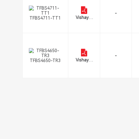
-
Vishay S
TFBS4711-TT1
emicond
uctor Op
to Divisio
n
-
Vishay S
TFBS4650-TR3
emicond
uctor Op
to Divisio
n