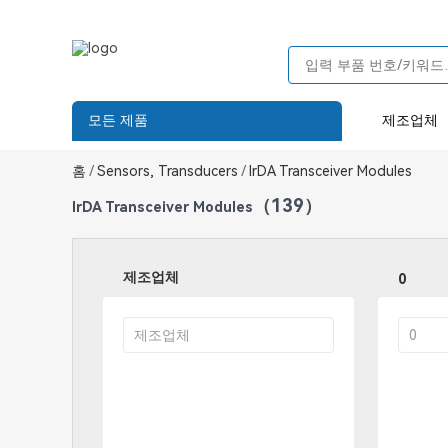
모든 제품
제조업체
홈
/
Sensors, Transducers
/
IrDA Transceiver Modules
（139）
IrDA Transceiver Modules
제조업체
0