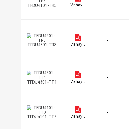
-
Vishay S
TFDU4101-TR3
emicond
uctor Op
to Divisio
n
-
Vishay S
TFDU4301-TR3
emicond
uctor Op
to Divisio
n
-
Vishay S
TFDU4301-TT1
emicond
uctor Op
to Divisio
n
-
Vishay S
TFDU4101-TT3
emicond
uctor Op