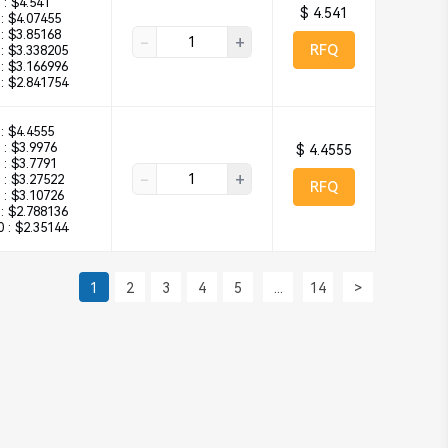
 :
$4.541
$ 4.541
:
$4.07455
:
$3.85168
-
+
RFQ
:
$3.338205
:
$3.166996
:
$2.841754
:
$4.4555
 :
$3.9976
$ 4.4555
 :
$3.7791
-
+
 :
$3.27522
RFQ
 :
$3.10726
:
$2.788136
 :
$2.35144
1
2
3
4
5
...
14
>