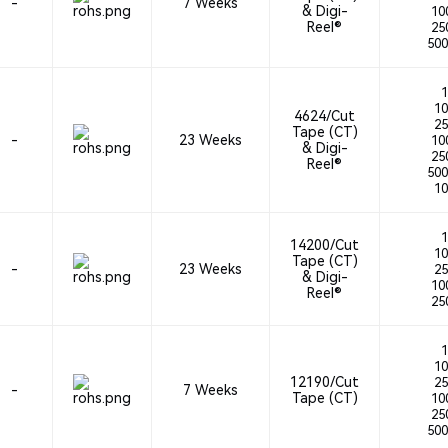
-
7 Weeks
& Digi-
100
Reel®
250
500
1
10
4624/Cut
25
Tape (CT)
-
23 Weeks
100
& Digi-
250
Reel®
500
10
1
14200/Cut
10
Tape (CT)
-
23 Weeks
25
& Digi-
100
Reel®
250
1
10
12190/Cut
25
-
7 Weeks
Tape (CT)
100
250
500