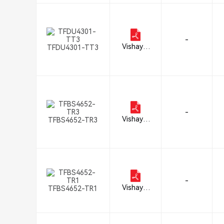
to Divisio
n
-
Vishay S
TFDU4301-TT3
emicond
uctor Op
to Divisio
n
-
Vishay S
TFBS4652-TR3
emicond
uctor Op
to Divisio
n
-
Vishay S
TFBS4652-TR1
emicond
uctor Op
to Divisio
n