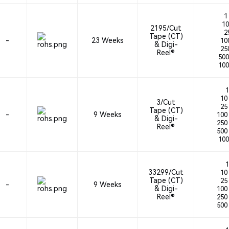
1 
10
2195/Cut
25
Tape (CT)
-
23 Weeks
100
& Digi-
250
Reel®
500
100
1
10 
3/Cut
25 
Tape (CT)
-
9 Weeks
100 
& Digi-
250 
Reel®
500 
100
1
33299/Cut
10 
Tape (CT)
25 
-
9 Weeks
& Digi-
100 
Reel®
250 
500 