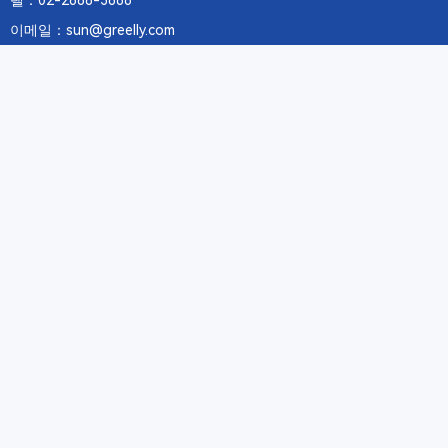
텔：02-2688-3886
이메일：sun@greelly.com
우리를 따르십시오
정보
에 관하여Greelly Co,. Limited
개인 정보 보호 정책
쿠키 정책
이용 약관 및 서비스
구독
구독