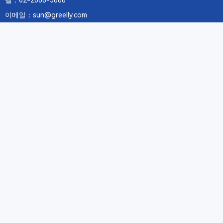
텔：02-2688-3886
이메일：sun@greelly.com
우리를 따르십시오
정보
에 관하여Greelly Co,. Limited
개인 정보 보호 정책
쿠키 정책
이용 약관 및 서비스
구독
구독