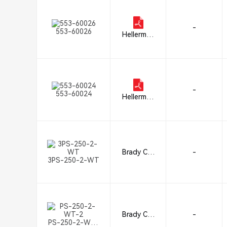
-
553-60026
Hellerman
nTyton
-
553-60024
Hellerman
nTyton
Brady Cor
-
3PS-250-2-WT
poration
Brady Cor
-
PS-250-2-WT-
poration