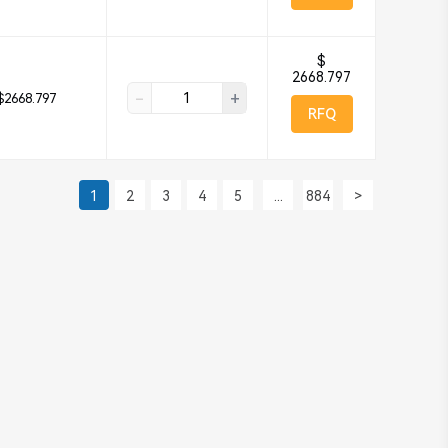
$
2668.797
-
+
$2668.797
RFQ
1
2
3
4
5
...
884
>