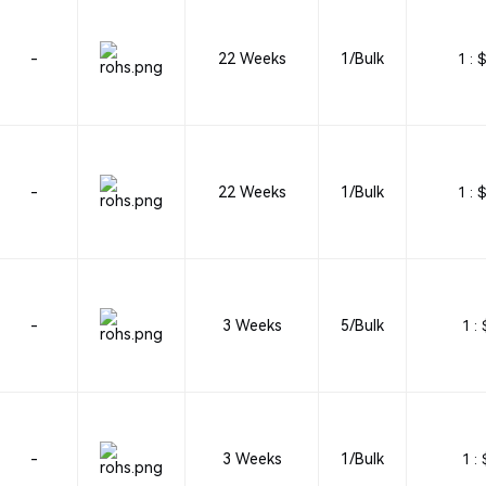
-
22 Weeks
1/Bulk
1 :
$
-
22 Weeks
1/Bulk
1 :
$
-
3 Weeks
5/Bulk
1 :
-
3 Weeks
1/Bulk
1 :