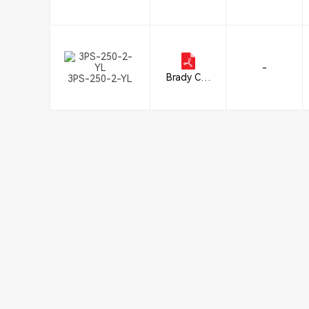
2
-
Brady Cor
3PS-250-2-YL
poration