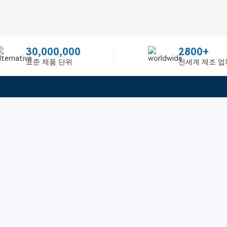
30,000,000
2800+
표준 제품 단위
전세계 제조 업
빠른 링크
ited
피드백
인증