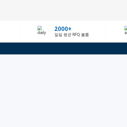
2000+
일일 평균 RFQ 볼륨
정보
텔：02-2688-3886
에 관하여Greelly Co,. Lim
이메일：sun@greelly.com
개인 정보 보호 정책
쿠키 정책
이용 약관 및 서비스
우리를 따르십시오
구독