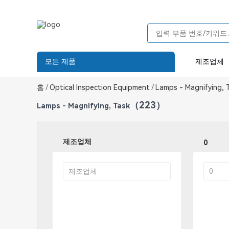
모든 제품
제조업체
홈
/
Optical Inspection Equipment
/
Lamps - Magnifying, 
（223）
Lamps - Magnifying, Task
제조업체
0