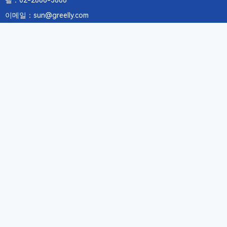
텔：02-2688-3886
이메일：sun@greelly.com
우리를 따르십시오
정보
에 관하여Greelly Co,. Limited
개인 정보 보호 정책
쿠키 정책
이용 약관 및 서비스
구독
구독