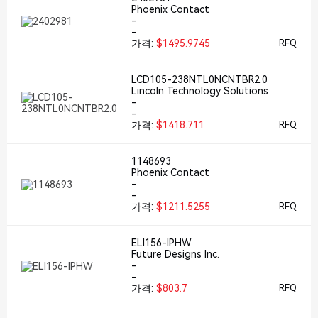
Phoenix Contact
-
-
가격:
$1495.9745
RFQ
LCD105-238NTL0NCNTBR2.0
Lincoln Technology Solutions
-
-
가격:
$1418.711
RFQ
1148693
Phoenix Contact
-
-
가격:
$1211.5255
RFQ
ELI156-IPHW
Future Designs Inc.
-
-
가격:
$803.7
RFQ