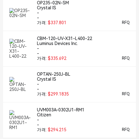
OP235-02N-SM
Crystal IS
-
-
가격:
$337.801
RFQ
CBM-120-UV-X31-L400-22
Luminus Devices Inc.
-
-
가격:
$335.692
RFQ
OPTAN-250J-BL
Crystal IS
-
-
가격:
$299.1835
RFQ
UVM003A-0302U1-RM1
Citizen
-
-
가격:
$294.215
RFQ