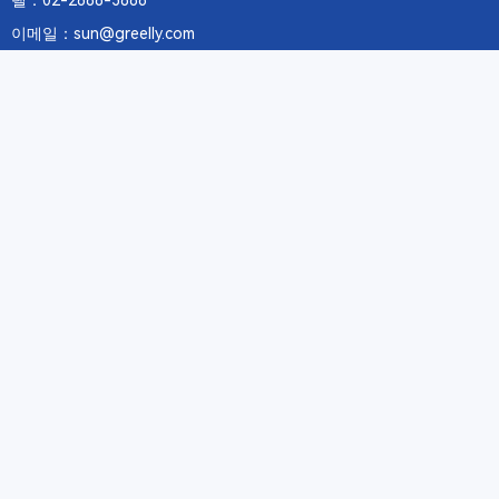
텔：02-2688-3886
이메일：sun@greelly.com
우리를 따르십시오
정보
에 관하여Greelly Co,. Limited
개인 정보 보호 정책
쿠키 정책
이용 약관 및 서비스
구독
구독