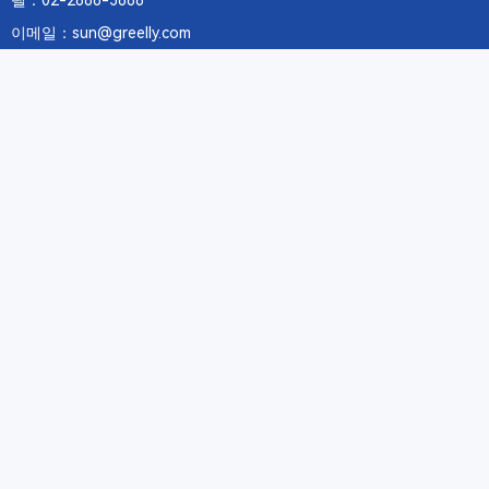
텔：02-2688-3886
이메일：sun@greelly.com
우리를 따르십시오
정보
에 관하여Greelly Co,. Limited
개인 정보 보호 정책
쿠키 정책
이용 약관 및 서비스
구독
구독