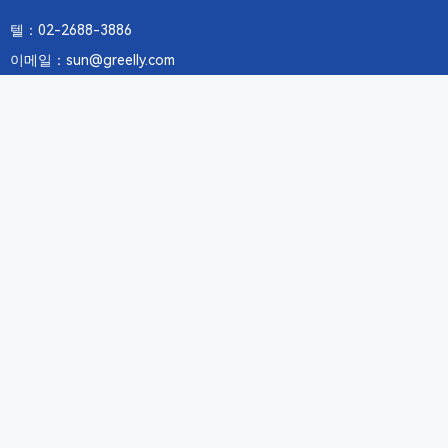
텔：02-2688-3886
이메일：sun@greelly.com
우리를 따르십시오
정보
에 관하여Greelly Co,. Limited
개인 정보 보호 정책
쿠키 정책
이용 약관 및 서비스
구독