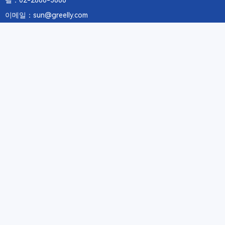
텔：02-2688-3886
이메일：sun@greelly.com
우리를 따르십시오
정보
에 관하여Greelly Co,. Limited
개인 정보 보호 정책
쿠키 정책
이용 약관 및 서비스
구독
구독