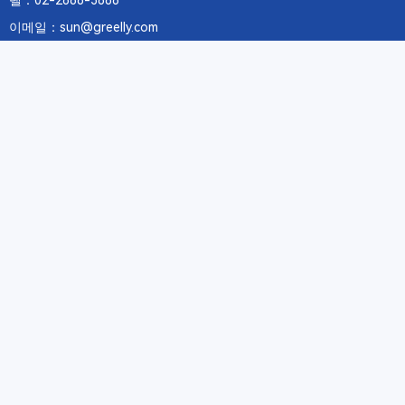
텔：02-2688-3886
이메일：sun@greelly.com
우리를 따르십시오
정보
에 관하여Greelly Co,. Limited
개인 정보 보호 정책
쿠키 정책
이용 약관 및 서비스
구독
구독