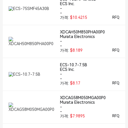
ECS Inc.
-
-
가격:
$10.4215
RFQ
XDCAH50M850PHA00P0
Murata Electronics
-
-
가격:
$8.189
RFQ
ECS-10.7-7.5B
ECS Inc.
-
-
가격:
$8.17
RFQ
XDCAG58M050MGA00P0
Murata Electronics
-
-
가격:
$7.9895
RFQ