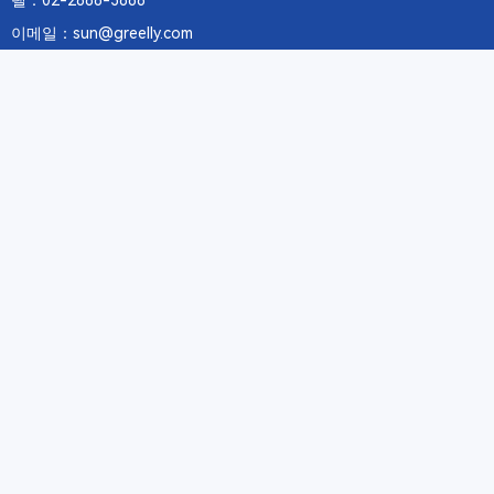
텔：02-2688-3886
이메일：sun@greelly.com
우리를 따르십시오
정보
에 관하여Greelly Co,. Limited
개인 정보 보호 정책
쿠키 정책
이용 약관 및 서비스
구독
구독