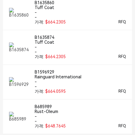
B1635860
Tuff Coat
-
-
가격:
$664.2305
RFQ
B1635874
Tuff Coat
-
-
가격:
$664.2305
RFQ
B1596929
Rainguard International
-
-
가격:
$664.0595
RFQ
B685989
Rust-Oleum
-
-
가격:
$648.7645
RFQ