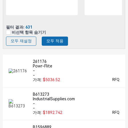
필터 결과:
631
비선택 항목 숨기기
모두 재설정
모두 적용
261176
Powr-Flite
-
-
가격:
$5036.52
RFQ
B613273
IndustrialSupplies.com
-
-
가격:
$1892.742
RFQ
B1596889