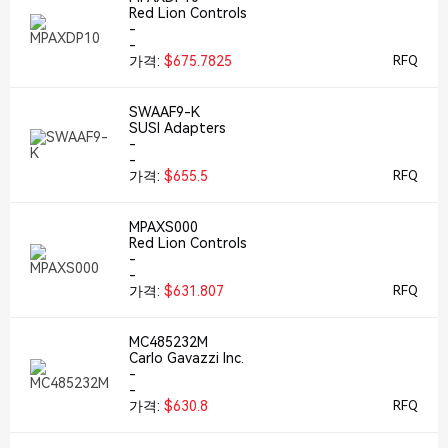
Red Lion Controls
-
-
가격:
$675.7825
RFQ
SWAAF9-K
SUSI Adapters
-
-
가격:
$655.5
RFQ
MPAXS000
Red Lion Controls
-
-
가격:
$631.807
RFQ
MC485232M
Carlo Gavazzi Inc.
-
-
가격:
$630.8
RFQ