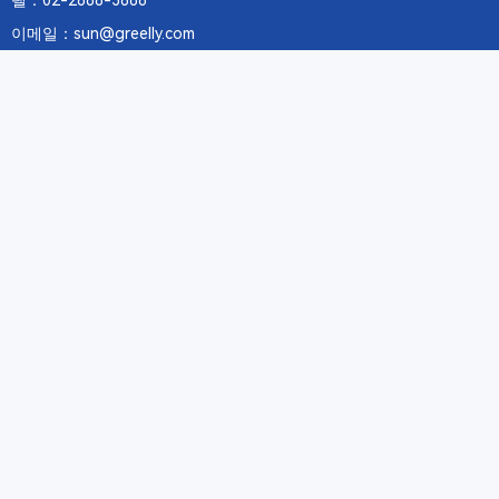
텔：02-2688-3886
이메일：sun@greelly.com
우리를 따르십시오
정보
에 관하여Greelly Co,. Limited
개인 정보 보호 정책
쿠키 정책
이용 약관 및 서비스
구독
구독