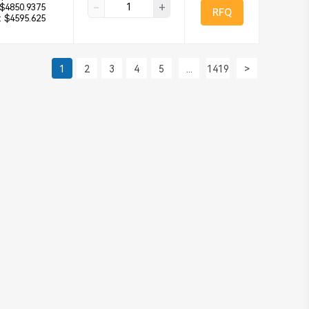
-
+
$4850.9375
RFQ
:
$4595.625
1
2
3
4
5
...
1419
>