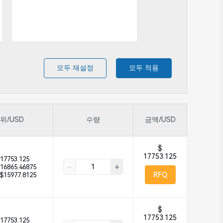
모두 재설정
모두 적용
위/USD
수량
금액/USD
$
17753.125
17753.125
-
+
16865.46875
RFQ
$15977.8125
$
17753.125
17753.125