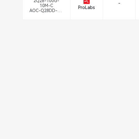
-
ProLabs
AOC-Q28DD-2Q
28-100G-10M-C