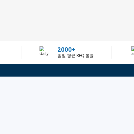
2000+
일일 평균 RFQ 볼륨
정보
텔：02-2688-3886
에 관하여Greelly Co,. Lim
이메일：sun@greelly.com
개인 정보 보호 정책
쿠키 정책
이용 약관 및 서비스