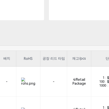
배치
공장 리드 타임
재고/pcs
단
RoHS
1 :
$
4/Retail
-
-
100 :
$
Package
1000 :
1 :
$