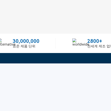
30,000,000
2800+
표준 제품 단위
전세계 제조 업
빠른 링크
ited
피드백
인증