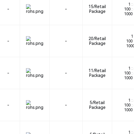
1 :
15/Retail
-
-
100 :
Package
1000 
1 
20/Retail
-
-
100 
Package
1000
1 :
11/Retail
-
-
100 :
Package
1000 
1 :
5/Retail
-
-
100 :
Package
1000 
1 :