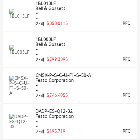
1BL013LF
Bell & Gossett
-
-
가격:
$858.0115
RFQ
1BL003LF
Bell & Gossett
-
-
가격:
$799.3395
RFQ
CMSX-P-S-C-U-F1-S-50-A
Festo Corporation
-
-
가격:
$746.4055
RFQ
DADP-ES-Q12-32
Festo Corporation
-
-
가격:
$195.719
RFQ