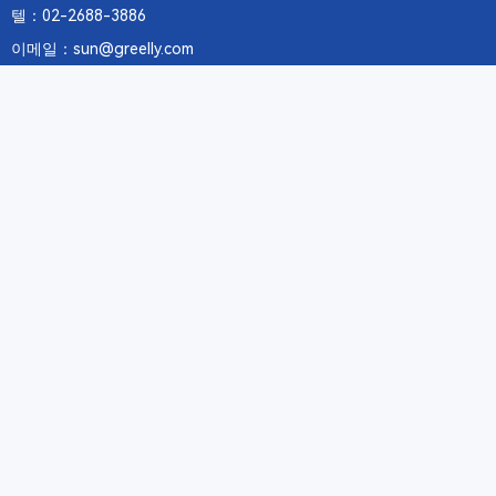
텔：02-2688-3886
이메일：sun@greelly.com
우리를 따르십시오
정보
에 관하여Greelly Co,. Limited
개인 정보 보호 정책
쿠키 정책
이용 약관 및 서비스
구독