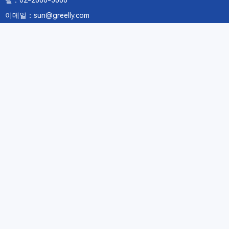
텔：02-2688-3886
이메일：sun@greelly.com
우리를 따르십시오
정보
에 관하여Greelly Co,. Limited
개인 정보 보호 정책
쿠키 정책
이용 약관 및 서비스
구독
구독