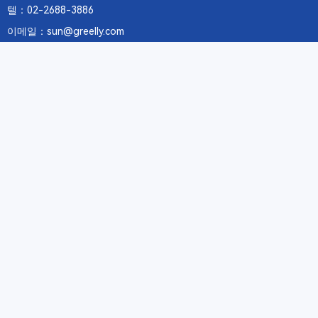
텔：02-2688-3886
이메일：sun@greelly.com
우리를 따르십시오
정보
에 관하여Greelly Co,. Limited
개인 정보 보호 정책
쿠키 정책
이용 약관 및 서비스
구독