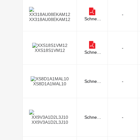
-
Schneid
XX318AU08EKAM12
er Electri
c
-
XXS18S1VM12
Schneid
er Electri
c
Schneid
-
XS8D1A1MAL10
er Electri
c
Schneid
-
XX9V3A1D2L3J10
er Electri
c