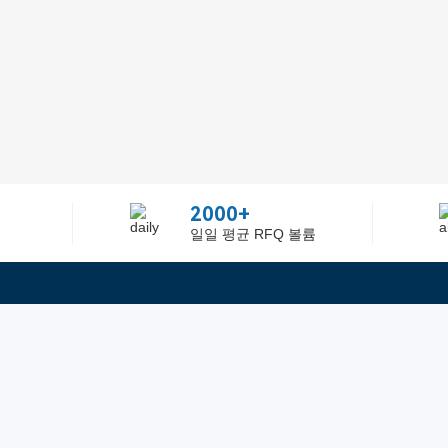
2000+
일일 평균 RFQ 볼륨
정보
텔：02-2688-3886
에 관하여Greelly Co,. Lim
이메일：sun@greelly.com
개인 정보 보호 정책