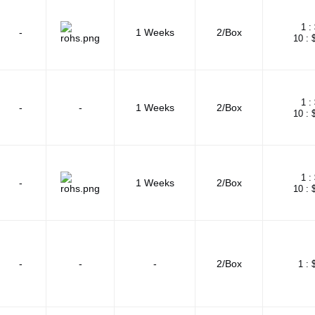
1 :
-
1 Weeks
2/Box
10 :
1 :
-
-
1 Weeks
2/Box
10 :
1 :
-
1 Weeks
2/Box
10 :
-
-
-
2/Box
1 :