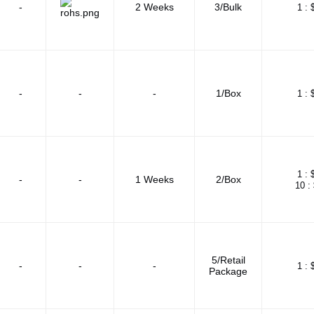
-
2 Weeks
3/Bulk
1 :
-
-
-
1/Box
1 :
1 :
-
-
1 Weeks
2/Box
10 :
5/Retail
-
-
-
1 :
Package