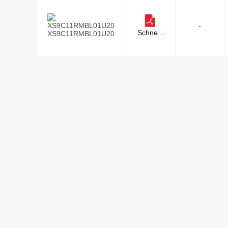
-
Schneid
XS9C11RMBL01U20
er Electri
c