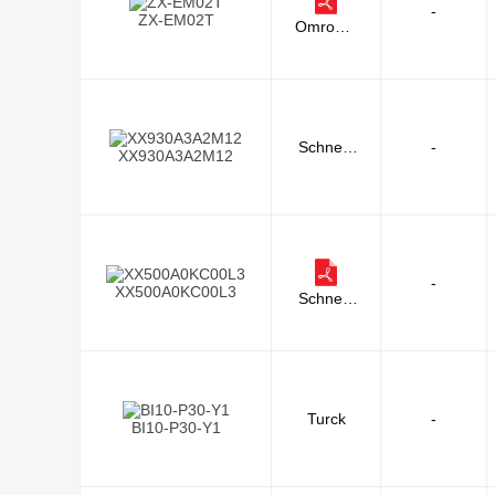
-
ZX-EM02T
Omron A
utomatio
n and Sa
fety
Schneid
-
XX930A3A2M12
er Electri
c
-
XX500A0KC00L3
Schneid
er Electri
c
Turck
-
BI10-P30-Y1