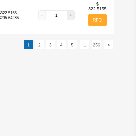
$
322.5155
$322.5155
-
+
$295.64285
RFQ
1
2
3
4
5
...
256
>