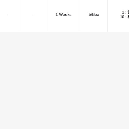
1 :
-
-
1 Weeks
5/Box
10 :