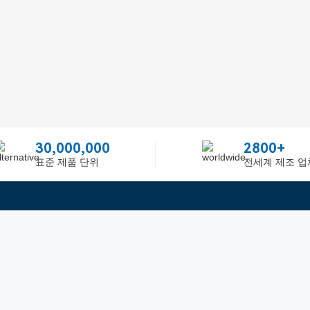
30,000,000
2800+
표준 제품 단위
전세계 제조 업
빠른 링크
ited
피드백
인증