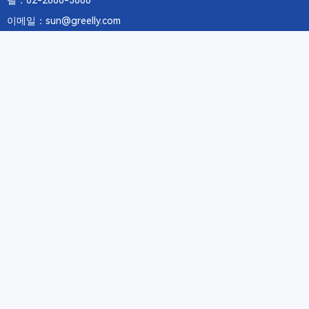
텔：02-2688-3886
이메일：sun@greelly.com
우리를 따르십시오
정보
에 관하여Greelly Co,. Limited
개인 정보 보호 정책
쿠키 정책
이용 약관 및 서비스
구독
구독