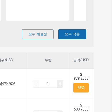
모두 재설정
모두 적용
단위/USD
수량
금액/USD
$
979.2505
-
+
$979.2505
RFQ
$
683.7055