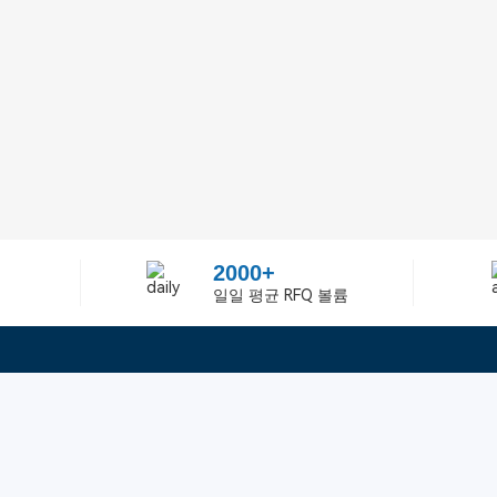
2000+
일일 평균 RFQ 볼륨
정보
텔：02-2688-3886
에 관하여Greelly Co,. Lim