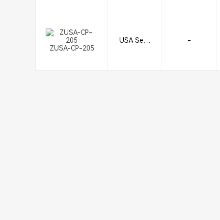
USA Seali
-
ZUSA-CP-205
ng