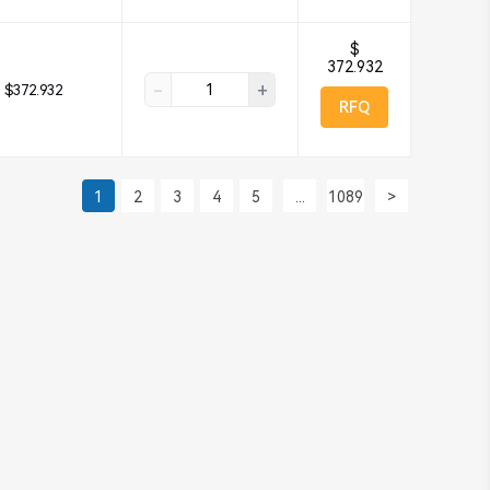
$
372.932
-
+
$372.932
RFQ
1
2
3
4
5
...
1089
>