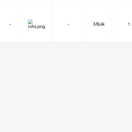
-
-
3/Bulk
1 :